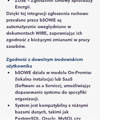
ZUSE
 – Zgłoszenie Umowy Sprzedaży 
Energii.
Dzięki tej integracji zgłoszenia ruchowe 
przesłane przez bSOWE są 
automatycznie uwzględniane w 
dokumentach WIRE, zapewniając ich 
zgodność z bieżącymi zmianami w pracy 
zasobów.
Zgodność z dowolnym środowiskiem 
użytkownika
bSOWE działa w modelu On-Premise 
(lokalna instalacja) lub SaaS 
(Software as a Service), umożliwiając 
dopasowanie systemu do specyfiki 
organizacji.
System jest kompatybilny z różnymi 
bazami danych, takimi jak 
PostgreSQL, Oracle, MySQL czy 
Microsoft SQL Server.
Bezpieczeństwo i zgodność z regulacjami