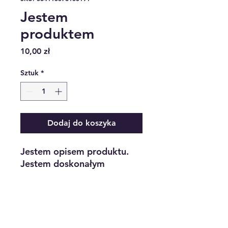
Jestem
produktem
Cena
10,00 zł
Sztuk
*
Dodaj do koszyka
Jestem opisem produktu. 
Jestem doskonałym 
miejscem, aby dodać więcej 
szczegółów na temat 
produktu, jak np. rozmiar, 
materiał, instrukcje 
pielęgnacji i instrukcje 